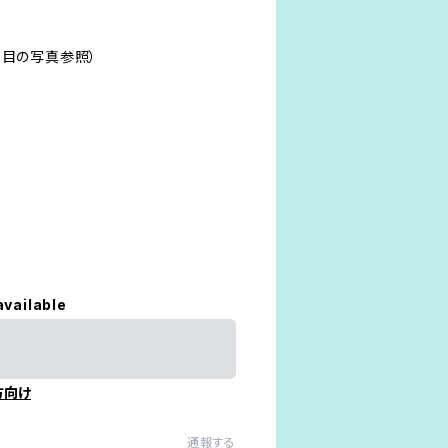
枚目の写真参照）
available
方向け
通報する