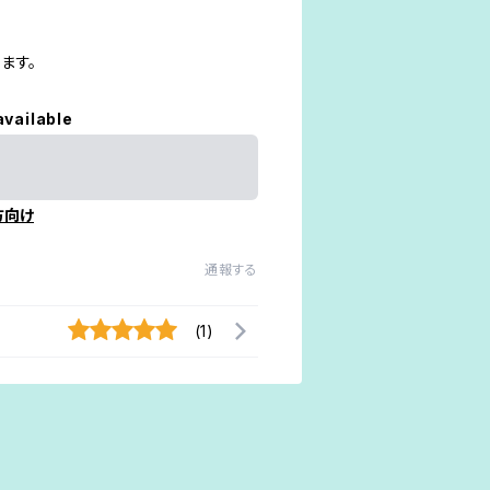
ます。
available
方向け
通報する
(1)