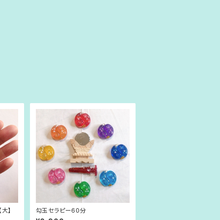
【大】
勾玉セラピー60分