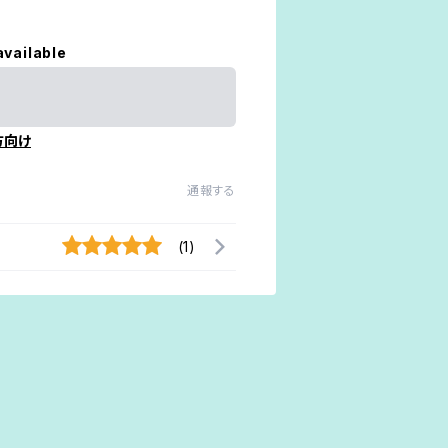
available
方向け
通報する
(1)