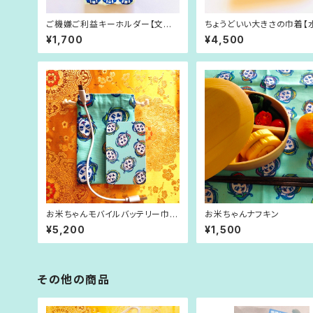
ご機嫌ご利益キーホルダー【文殊
ちょうどいい大きさの巾着【
菩薩】
¥1,700
¥4,500
お米ちゃんモバイルバッテリー巾着
お米ちゃんナフキン
付き
¥5,200
¥1,500
その他の商品